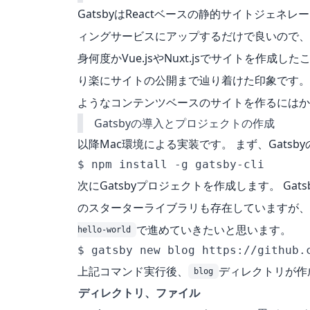
GatsbyはReactベースの静的サイトジェ
ィングサービスにアップするだけで良いので、
身何度かVue.jsやNuxt.jsでサイトを作成した
り楽にサイトの公開まで辿り着けた印象です。 Con
ようなコンテンツベースのサイトを作るにはか
Gatsbyの導入とプロジェクトの作成
以降Mac環境による実装です。 まず、Gats
$ npm install -g gatsby-cli
次にGatsbyプロジェクトを作成します。 Gats
のスターターライブラリも存在していますが、
で進めていきたいと思います。
hello-world
$ gatsby new blog https://github.
上記コマンド実行後、
ディレクトリが作
blog
ディレクトリ、ファイル