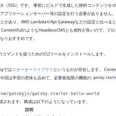
ネレータ（SSG）です。 事前にビルドで生成した静的コンテンツを
アプリケーションサーバー等の設定を行う必要がありません。
ことがあり、AWS LambdaやApi Gatewayなどの設定と比べる
tentfulのようなHeadlessCMSとも相性が良いので、ブ
なりおすすめです。
byのコマンドを扱うためのCLIツールをインストールします。
byでは
スターターライブラリ
というものが存在します。 Content
今回は学習の意味も込めて、必要最低限の機能の
gatsby-start
com/gatsbyjs/gatsby-starter-hello-world
成されます。構成は以下のようになっています。
説明